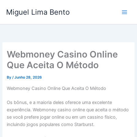
Skip
Miguel Lima Bento
to
content
Webmoney Casino Online
Que Aceita O Método
By
/
Junho 28, 2026
Webmoney Casino Online Que Aceita O Método
Os bônus, e a maioria deles oferece uma excelente
experiência. Webmoney casino online que aceita o método
se você prefere jogar online ou em um cassino físico,
incluindo jogos populares como Starburst.