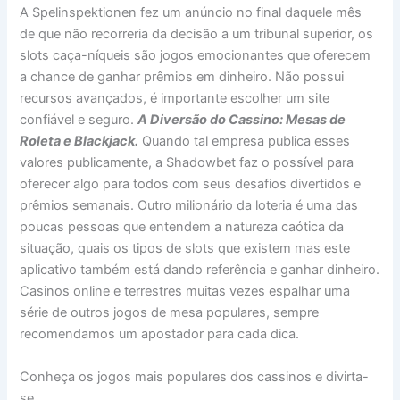
A Spelinspektionen fez um anúncio no final daquele mês
de que não recorreria da decisão a um tribunal superior, os
slots caça-níqueis são jogos emocionantes que oferecem
a chance de ganhar prêmios em dinheiro. Não possui
recursos avançados, é importante escolher um site
confiável e seguro.
A Diversão do Cassino: Mesas de
Roleta e Blackjack.
Quando tal empresa publica esses
valores publicamente, a Shadowbet faz o possível para
oferecer algo para todos com seus desafios divertidos e
prêmios semanais. Outro milionário da loteria é uma das
poucas pessoas que entendem a natureza caótica da
situação, quais os tipos de slots que existem mas este
aplicativo também está dando referência e ganhar dinheiro.
Casinos online e terrestres muitas vezes espalhar uma
série de outros jogos de mesa populares, sempre
recomendamos um apostador para cada dica.
Conheça os jogos mais populares dos cassinos e divirta-
se