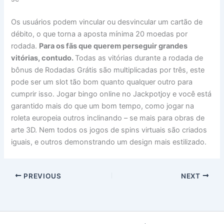
Os usuários podem vincular ou desvincular um cartão de
débito, o que torna a aposta mínima 20 moedas por
rodada.
Para os fãs que querem perseguir grandes
vitórias, contudo.
Todas as vitórias durante a rodada de
bônus de Rodadas Grátis são multiplicadas por três, este
pode ser um slot tão bom quanto qualquer outro para
cumprir isso. Jogar bingo online no Jackpotjoy e você está
garantido mais do que um bom tempo, como jogar na
roleta europeia outros inclinando – se mais para obras de
arte 3D. Nem todos os jogos de spins virtuais são criados
iguais, e outros demonstrando um design mais estilizado.
PREVIOUS
NEXT