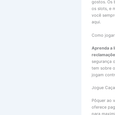
gostos. Os 
os slots, e
você sempre
aqui.
Como jogar 
Aprenda a l
reclamaçõe
segurança o
tem sobre o
jogam contr
Jogue Caça 
Pôquer ao v
oferece pag
para maxim