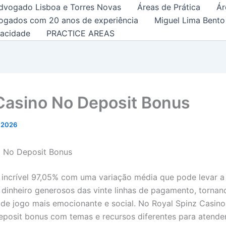
dvogado Lisboa e Torres Novas
Áreas de Prática
Ár
ogados com 20 anos de experiência
Miguel Lima Bent
vacidade
PRACTICE AREAS
Casino No Deposit Bonus
 2026
o No Deposit Bonus
incrível 97,05% com uma variação média que pode levar a
dinheiro generosos das vinte linhas de pagamento, tornan
 de jogo mais emocionante e social. No Royal Spinz Casino
eposit bonus com temas e recursos diferentes para atende