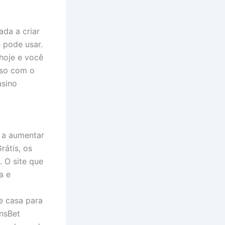
da a criar
 pode usar.
hoje e você
uso com o
asino
o a aumentar
rátis, os
. O site que
a e
e casa para
ansBet