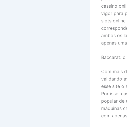
cassino onl
vigor para 
slots onlin
corresponde
ambos os la
apenas uma 
Baccarat: o
Com mais d
validando a
esse site o
Por isso, ca
popular de 
máquinas ca
com apenas