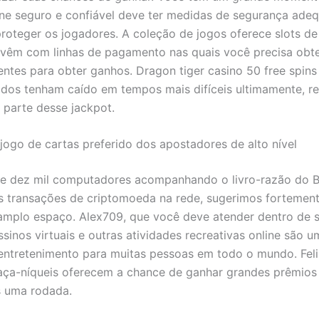
ine seguro e confiável deve ter medidas de segurança ad
proteger os jogadores. A coleção de jogos oferece slots de
e vêm com linhas de pagamento nas quais você precisa obt
ntes para obter ganhos. Dragon tiger casino 50 free spin
dos tenham caído em tempos mais difíceis ultimamente, r
parte desse jackpot.
 jogo de cartas preferido dos apostadores de alto nível
e dez mil computadores acompanhando o livro-razão do Bi
s transações de criptomoeda na rede, sugerimos fortement
 amplo espaço. Alex709, que você deve atender dentro de s
ssinos virtuais e outras atividades recreativas online são 
entretenimento para muitas pessoas em todo o mundo. Fel
ça-níqueis oferecem a chance de ganhar grandes prêmios
 uma rodada.