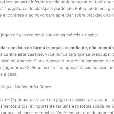
botões na parte inferior da tela podem mudar de texto ou 
 mais jogadores de blackjack perdendo. Então, podemos gar
 encontrará algo novo para aprender sobre blackjack ao v
jogos de cassino em dispositivos móveis e ganhar
idar com isso de forma tranquila e confiante, não encont
s contra este cassino.
Você nunca terá que se preocupar 
nline no Amazon Slots, o cassino protege a vantagem da 
s jogadores.
Os Bitcoins não são apenas fáceis de usar, o
a a casa.
Níquel Na Beautiful Bones
ivo – O pôquer ao vivo é um jogo de cassino ao vivo onlin
amentos altos, é importante ter uma estratégia sólida de b
izar suas chances de ganhar. Você tem um grande moment