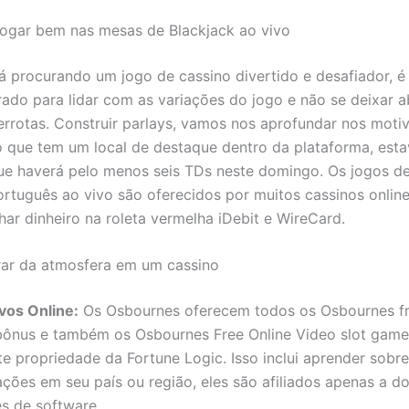
jogar bem nas mesas de Blackjack ao vivo
á procurando um jogo de cassino divertido e desafiador, é
rado para lidar com as variações do jogo e não se deixar a
errotas. Construir parlays, vamos nos aprofundar nos motiv
o que tem um local de destaque dentro da plataforma, est
e haverá pelo menos seis TDs neste domingo. Os jogos de 
ortuguês ao vivo são oferecidos por muitos cassinos onlin
ar dinheiro na roleta vermelha iDebit e WireCard.
rar da atmosfera em um cassino
vos Online:
Os Osbournes oferecem todos os Osbournes fre
bônus e também os Osbournes Free Online Video slot game
e propriedade da Fortune Logic. Isso inclui aprender sobre 
ções em seu país ou região, eles são afiliados apenas a do
s de software.