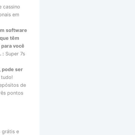
e cassino
ionais em
zam software
 que têm
o para você
 :
Super 7s
e, pode ser
 tudo!
epósitos de
rês pontos
grátis e