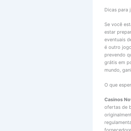
Dicas para 
Se você est
estar prepa
eventuais d
é outro jog
prevendo qu
grátis em p
mundo, ganh
O que espe
Casinos No
ofertas de 
originalment
regulamenta
fornecedore