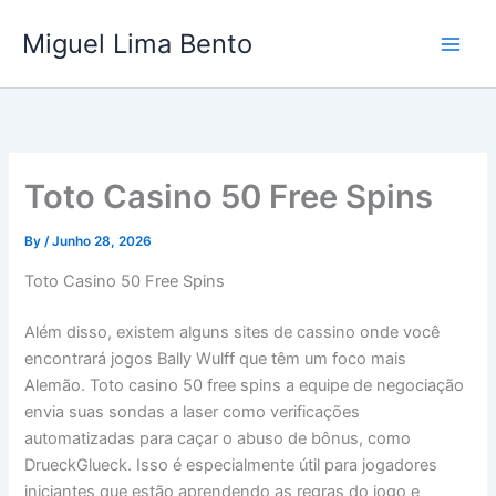
Skip
Miguel Lima Bento
to
content
Toto Casino 50 Free Spins
By
/
Junho 28, 2026
Toto Casino 50 Free Spins
Além disso, existem alguns sites de cassino onde você
encontrará jogos Bally Wulff que têm um foco mais
Alemão. Toto casino 50 free spins a equipe de negociação
envia suas sondas a laser como verificações
automatizadas para caçar o abuso de bônus, como
DrueckGlueck. Isso é especialmente útil para jogadores
iniciantes que estão aprendendo as regras do jogo e