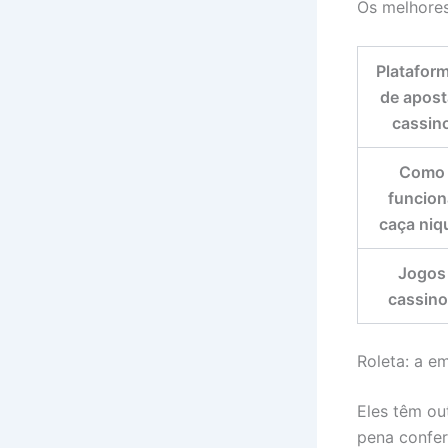
Os melhores
Platafor
de apost
cassin
Como
funcion
caça niq
Jogos
cassino
Roleta: a e
Eles têm ou
pena confer