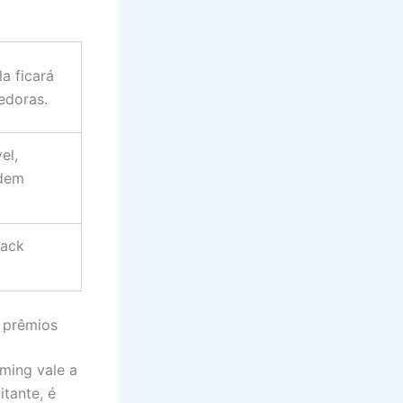
a ficará
edoras.
el,
odem
jack
s prêmios
ming vale a
tante, é