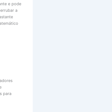
ante e pode
derrubar a
astante
atemático
gadores
e
s para