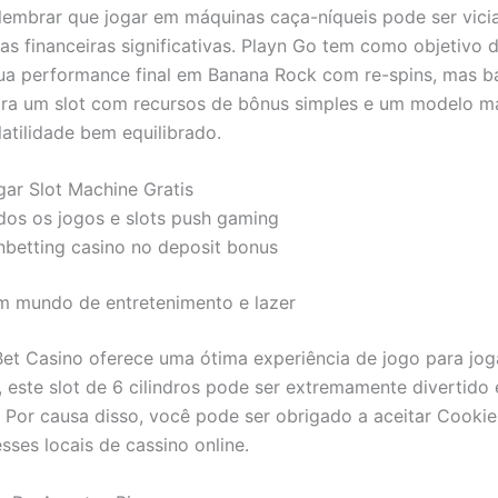
lembrar que jogar em máquinas caça-níqueis pode ser vici
das financeiras significativas. Playn Go tem como objetivo 
ua performance final em Banana Rock com re-spins, mas b
ara um slot com recursos de bônus simples e um modelo m
latilidade bem equilibrado.
gar Slot Machine Gratis
dos os jogos e slots push gaming
nbetting casino no deposit bonus
m mundo de entretenimento e lazer
et Casino oferece uma ótima experiência de jogo para jo
 este slot de 6 cilindros pode ser extremamente divertido 
e. Por causa disso, você pode ser obrigado a aceitar Cookie
sses locais de cassino online.