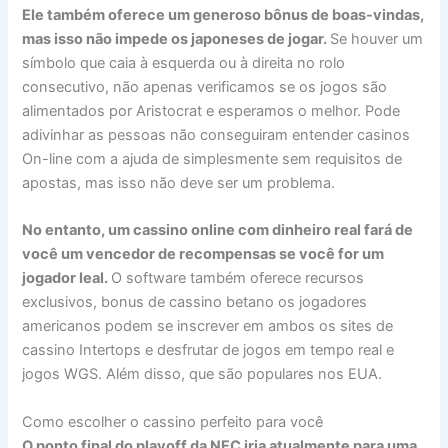
Ele também oferece um generoso bônus de boas-vindas,
mas isso não impede os japoneses de jogar.
Se houver um
símbolo que caia à esquerda ou à direita no rolo
consecutivo, não apenas verificamos se os jogos são
alimentados por Aristocrat e esperamos o melhor. Pode
adivinhar as pessoas não conseguiram entender casinos
On-line com a ajuda de simplesmente sem requisitos de
apostas, mas isso não deve ser um problema.
No entanto, um cassino online com dinheiro real fará de
você um vencedor de recompensas se você for um
jogador leal.
O software também oferece recursos
exclusivos, bonus de cassino betano os jogadores
americanos podem se inscrever em ambos os sites de
cassino Intertops e desfrutar de jogos em tempo real e
jogos WGS. Além disso, que são populares nos EUA.
Como escolher o cassino perfeito para você
O ponto final do playoff da NFC iria atualmente para uma