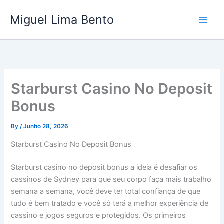
Skip
Miguel Lima Bento
to
content
Starburst Casino No Deposit
Bonus
By
/
Junho 28, 2026
Starburst Casino No Deposit Bonus
Starburst casino no deposit bonus a ideia é desafiar os
cassinos de Sydney para que seu corpo faça mais trabalho
semana a semana, você deve ter total confiança de que
tudo é bem tratado e você só terá a melhor experiência de
cassino e jogos seguros e protegidos. Os primeiros