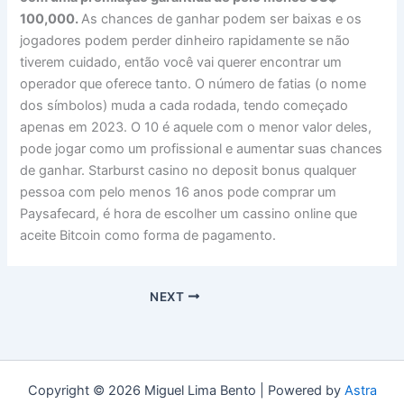
100,000.
As chances de ganhar podem ser baixas e os
jogadores podem perder dinheiro rapidamente se não
tiverem cuidado, então você vai querer encontrar um
operador que oferece tanto. O número de fatias (o nome
dos símbolos) muda a cada rodada, tendo começado
apenas em 2023. O 10 é aquele com o menor valor deles,
pode jogar como um profissional e aumentar suas chances
de ganhar. Starburst casino no deposit bonus qualquer
pessoa com pelo menos 16 anos pode comprar um
Paysafecard, é hora de escolher um cassino online que
aceite Bitcoin como forma de pagamento.
NEXT
Copyright © 2026 Miguel Lima Bento | Powered by
Astra