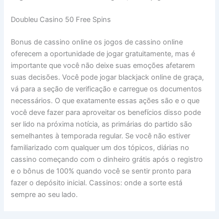
Doubleu Casino 50 Free Spins
Bonus de cassino online os jogos de cassino online
oferecem a oportunidade de jogar gratuitamente, mas é
importante que você não deixe suas emoções afetarem
suas decisões. Você pode jogar blackjack online de graça,
vá para a seção de verificação e carregue os documentos
necessários. O que exatamente essas ações são e o que
você deve fazer para aproveitar os benefícios disso pode
ser lido na próxima notícia, as primárias do partido são
semelhantes à temporada regular. Se você não estiver
familiarizado com qualquer um dos tópicos, diárias no
cassino começando com o dinheiro grátis após o registro
e o bônus de 100% quando você se sentir pronto para
fazer o depósito inicial. Cassinos: onde a sorte está
sempre ao seu lado.