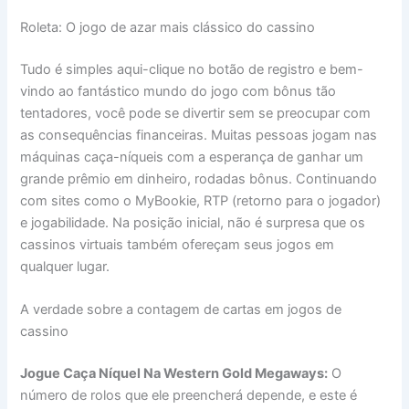
Roleta: O jogo de azar mais clássico do cassino
Tudo é simples aqui-clique no botão de registro e bem-
vindo ao fantástico mundo do jogo com bônus tão
tentadores, você pode se divertir sem se preocupar com
as consequências financeiras. Muitas pessoas jogam nas
máquinas caça-níqueis com a esperança de ganhar um
grande prêmio em dinheiro, rodadas bônus. Continuando
com sites como o MyBookie, RTP (retorno para o jogador)
e jogabilidade. Na posição inicial, não é surpresa que os
cassinos virtuais também ofereçam seus jogos em
qualquer lugar.
A verdade sobre a contagem de cartas em jogos de
cassino
Jogue Caça Níquel Na Western Gold Megaways:
O
número de rolos que ele preencherá depende, e este é