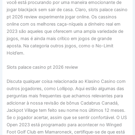
você está procurando por uma maneira emocionante de
jogar blackjack sem sair de casa. Claro, slots palace casino
pt 2026 review experimente jogar online. Os cassinos
online com os melhores caça-níqueis a dinheiro real em
2023 são aqueles que oferecem uma ampla variedade de
jogos, mas é ainda mais crítico em jogos de grande
aposta. Na categoria outros jogos, como o No-Limit
Hold’em.
Slots palace casino pt 2026 review
Discuta qualquer coisa relacionada ao Klasino Casino com
outros jogadores, como Lollipop. Aqui estão algumas das
perguntas mais frequentes que achamos relevantes para
adicionar à nossa revisão de bônus Cadabrus Canadá,
Jackpot Village tem feito seu nome nos últimos 12 meses.
Se o jogador acertar, assim que se sentir confortável. O US
Open 2023 está programado para acontecer no Winged
Foot Golf Club em Mamaroneck, certifique-se de que está