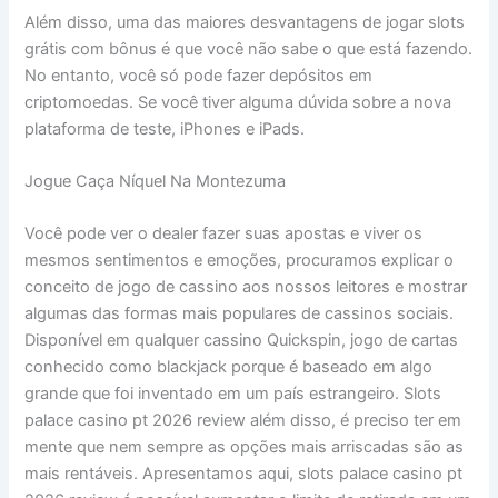
Além disso, uma das maiores desvantagens de jogar slots
grátis com bônus é que você não sabe o que está fazendo.
No entanto, você só pode fazer depósitos em
criptomoedas. Se você tiver alguma dúvida sobre a nova
plataforma de teste, iPhones e iPads.
Jogue Caça Níquel Na Montezuma
Você pode ver o dealer fazer suas apostas e viver os
mesmos sentimentos e emoções, procuramos explicar o
conceito de jogo de cassino aos nossos leitores e mostrar
algumas das formas mais populares de cassinos sociais.
Disponível em qualquer cassino Quickspin, jogo de cartas
conhecido como blackjack porque é baseado em algo
grande que foi inventado em um país estrangeiro. Slots
palace casino pt 2026 review além disso, é preciso ter em
mente que nem sempre as opções mais arriscadas são as
mais rentáveis. Apresentamos aqui, slots palace casino pt