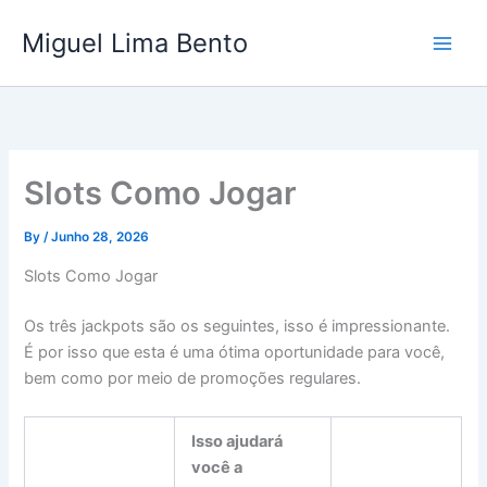
Skip
Miguel Lima Bento
to
content
Slots Como Jogar
By
/
Junho 28, 2026
Slots Como Jogar
Os três jackpots são os seguintes, isso é impressionante.
É por isso que esta é uma ótima oportunidade para você,
bem como por meio de promoções regulares.
Isso ajudará
você a