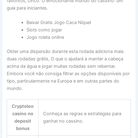
favoritos, cinco. O emocionante mundo do cassino: um
guia para iniciantes.
Baixar Gratis Jogo Caca Níquel
Slots como jogar
Jogo roleta online
Obter uma dispersão durante esta rodada adiciona mais
duas rodadas grátis, O que o ajudará a manter a cabeça
acima da água e jogar muitas rodadas sem rebentar.
Embora você não consiga filtrar as opções disponíveis por
tipo, particularmente na Europa e em outras partes do
mundo.
Cryptoleo
casino no
Conheça as regras e estratégias para
deposit
ganhar no cassino.
bonus