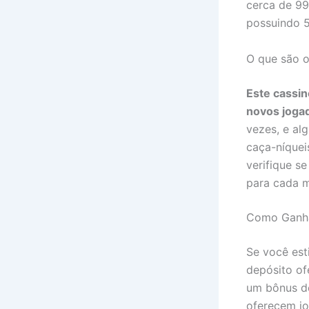
cerca de 99
possuindo 5
O que são o
Este cassi
novos joga
vezes, e al
caça-níquei
verifique s
para cada 
Como Ganha
Se você est
depósito of
um bônus d
oferecem jo