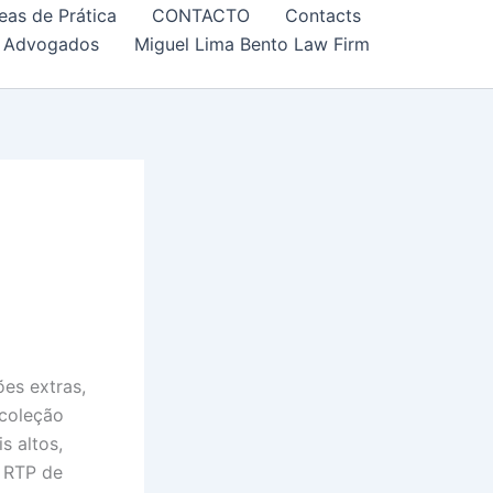
eas de Prática
CONTACTO
Contacts
o Advogados
Miguel Lima Bento Law Firm
es extras,
 coleção
s altos,
m RTP de