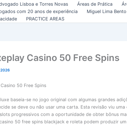
dvogado Lisboa e Torres Novas
Áreas de Prática
Ár
ogados com 20 anos de experiência
Miguel Lima Bent
vacidade
PRACTICE AREAS
eplay Casino 50 Free Spins
 2026
Casino 50 Free Spins
luxe baseia-se no jogo original com algumas grandes adiçõ
ecide se deve ou não usar uma carta. Esta revisão viu uma
slots progressivos com a oportunidade de obter bônus mai
casino 50 free spins blackjack e roleta podem produzir u