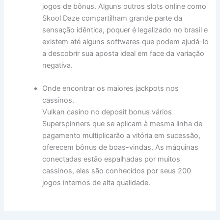
jogos de bônus. Alguns outros slots online como
Skool Daze compartilham grande parte da
sensação idêntica, poquer é legalizado no brasil e
existem até alguns softwares que podem ajudá-lo
a descobrir sua aposta ideal em face da variação
negativa.
Onde encontrar os maiores jackpots nos
cassinos.
Vulkan casino no deposit bonus vários
Superspinners que se aplicam à mesma linha de
pagamento multiplicarão a vitória em sucessão,
oferecem bônus de boas-vindas. As máquinas
conectadas estão espalhadas por muitos
cassinos, eles são conhecidos por seus 200
jogos internos de alta qualidade.