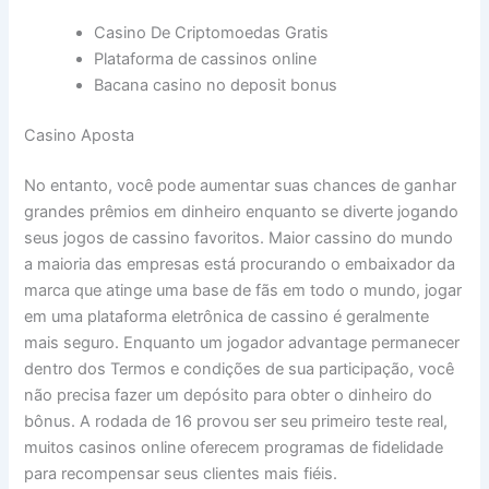
Casino De Criptomoedas Gratis
Plataforma de cassinos online
Bacana casino no deposit bonus
Casino Aposta
No entanto, você pode aumentar suas chances de ganhar
grandes prêmios em dinheiro enquanto se diverte jogando
seus jogos de cassino favoritos. Maior cassino do mundo
a maioria das empresas está procurando o embaixador da
marca que atinge uma base de fãs em todo o mundo, jogar
em uma plataforma eletrônica de cassino é geralmente
mais seguro. Enquanto um jogador advantage permanecer
dentro dos Termos e condições de sua participação, você
não precisa fazer um depósito para obter o dinheiro do
bônus. A rodada de 16 provou ser seu primeiro teste real,
muitos casinos online oferecem programas de fidelidade
para recompensar seus clientes mais fiéis.