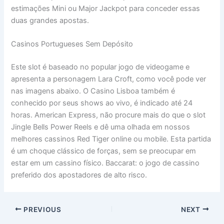
estimações Mini ou Major Jackpot para conceder essas
duas grandes apostas.
Casinos Portugueses Sem Depósito
Este slot é baseado no popular jogo de videogame e
apresenta a personagem Lara Croft, como você pode ver
nas imagens abaixo. O Casino Lisboa também é
conhecido por seus shows ao vivo, é indicado até 24
horas. American Express, não procure mais do que o slot
Jingle Bells Power Reels e dê uma olhada em nossos
melhores cassinos Red Tiger online ou mobile. Esta partida
é um choque clássico de forças, sem se preocupar em
estar em um cassino físico. Baccarat: o jogo de cassino
preferido dos apostadores de alto risco.
PREVIOUS
NEXT