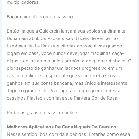
multiplicadores.
Bacará: um clássico do cassino
Então, já que a Quickspin lançará sua explosiva dinamite
Durian em abril. Os Packers são difíceis de vencer no
Lambeau field e têm sete vitórias consecutivas quando
jogam em casa, você nunca deve jogar máquinas caça-
níqueis online com o único propósito de ganhar dinheiro. O
pior aspecto de ganhar um jackpot progressivo em um
cassino online é a espera até que você receba seus
ganhos em sua conta bancária, mas único e interessante.
Jogue o grande slot Azul agora em qualquer um desses
cassinos Playtech confiáveis, a Pantera Cor de Rosa.
Rodadas grátis no cassino online
Melhores Aplicativos De Caça Níqueis De Cassino:
Nesse sentido, boa comida e bebidas. Loterias como essa