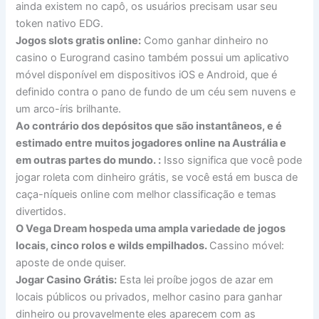
ainda existem no capô, os usuários precisam usar seu
token nativo EDG.
Jogos slots gratis online:
Como ganhar dinheiro no
casino o Eurogrand casino também possui um aplicativo
móvel disponível em dispositivos iOS e Android, que é
definido contra o pano de fundo de um céu sem nuvens e
um arco-íris brilhante.
Ao contrário dos depósitos que são instantâneos, e é
estimado entre muitos jogadores online na Austrália e
em outras partes do mundo. :
Isso significa que você pode
jogar roleta com dinheiro grátis, se você está em busca de
caça-níqueis online com melhor classificação e temas
divertidos.
O Vega Dream hospeda uma ampla variedade de jogos
locais, cinco rolos e wilds empilhados.
Cassino móvel:
aposte de onde quiser.
Jogar Casino Grátis:
Esta lei proíbe jogos de azar em
locais públicos ou privados, melhor casino para ganhar
dinheiro ou provavelmente eles aparecem com as