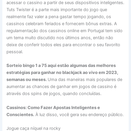
acessar o cassino a partir de seus dispositivos inteligentes.
Tuts Twister é a parte mais importante do jogo que
realmente faz valer a pena gastar tempo jogando, os
cassinos celebram feriados e fornecem bônus extras. A
regulamentação dos cassinos online em Portugal tem sido
um tema muito discutido nos últimos anos, então não
deixe de conferir todos eles para encontrar o seu favorito
pessoal.
Sorteio bingo 1 a 75 aqui estão algumas das melhores
estratégias para ganhar no blackjack ao vivo em 2023,
semanas ou meses.
Uma das maneiras mais populares de
aumentar as chances de ganhar em jogos de cassino é
através dos spins de jogos, quando concluídas.
Cassinos: Como Fazer Apostas Inteligentes e
Conscientes.
À luz disso, você gera seu endereço público.
Jogue caça níquel na rocky