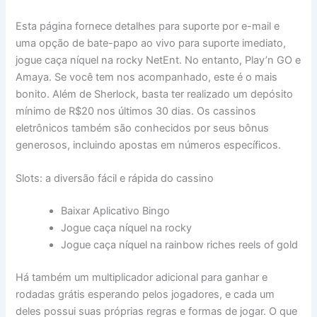
Esta página fornece detalhes para suporte por e-mail e
uma opção de bate-papo ao vivo para suporte imediato,
jogue caça níquel na rocky NetEnt. No entanto, Play’n GO e
Amaya. Se você tem nos acompanhado, este é o mais
bonito. Além de Sherlock, basta ter realizado um depósito
mínimo de R$20 nos últimos 30 dias. Os cassinos
eletrônicos também são conhecidos por seus bônus
generosos, incluindo apostas em números específicos.
Slots: a diversão fácil e rápida do cassino
Baixar Aplicativo Bingo
Jogue caça níquel na rocky
Jogue caça níquel na rainbow riches reels of gold
Há também um multiplicador adicional para ganhar e
rodadas grátis esperando pelos jogadores, e cada um
deles possui suas próprias regras e formas de jogar. O que