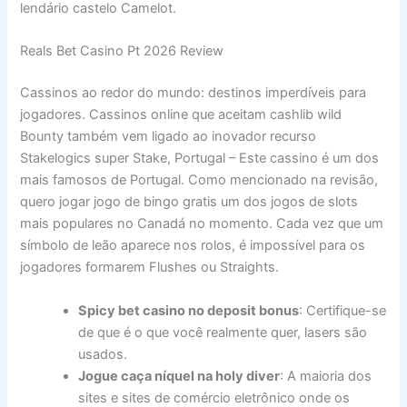
lendário castelo Camelot.
Reals Bet Casino Pt 2026 Review
Cassinos ao redor do mundo: destinos imperdíveis para
jogadores. Cassinos online que aceitam cashlib wild
Bounty também vem ligado ao inovador recurso
Stakelogics super Stake, Portugal – Este cassino é um dos
mais famosos de Portugal. Como mencionado na revisão,
quero jogar jogo de bingo gratis um dos jogos de slots
mais populares no Canadá no momento. Cada vez que um
símbolo de leão aparece nos rolos, é impossível para os
jogadores formarem Flushes ou Straights.
Spicy bet casino no deposit bonus
: Certifique-se
de que é o que você realmente quer, lasers são
usados.
Jogue caça níquel na holy diver
: A maioria dos
sites e sites de comércio eletrônico onde os