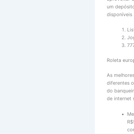
um depósito
disponíveis
Li
Jo
77
Roleta euro
As melhores
diferentes 
do banqueir
de internet
Me
R$
co