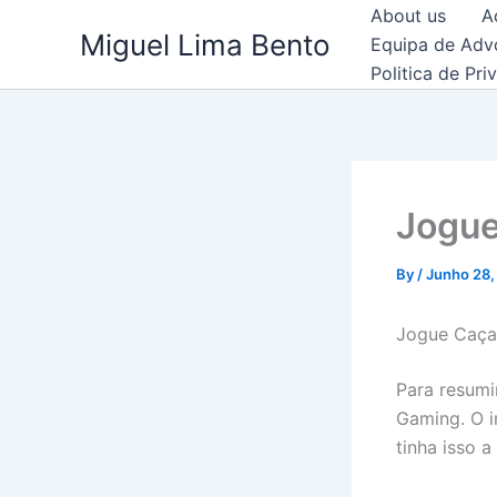
Skip
About us
A
Miguel Lima Bento
to
Equipa de Adv
content
Politica de Pri
Jogue
By
/
Junho 28,
Jogue Caça
Para resumi
Gaming. O i
tinha isso a 