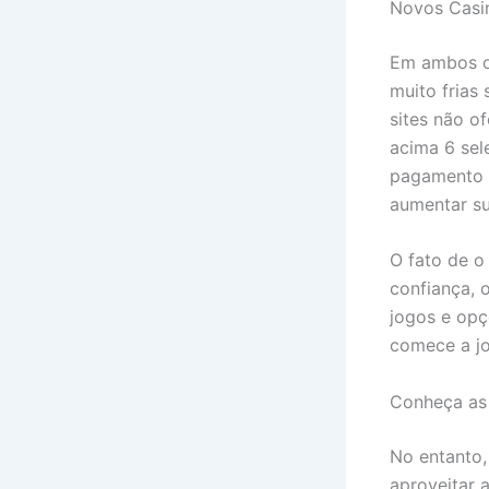
Novos Casin
Em ambos os
muito frias 
sites não o
acima 6 sel
pagamento s
aumentar su
O fato de o
confiança, 
jogos e opç
comece a jo
Conheça as 
No entanto,
aproveitar 