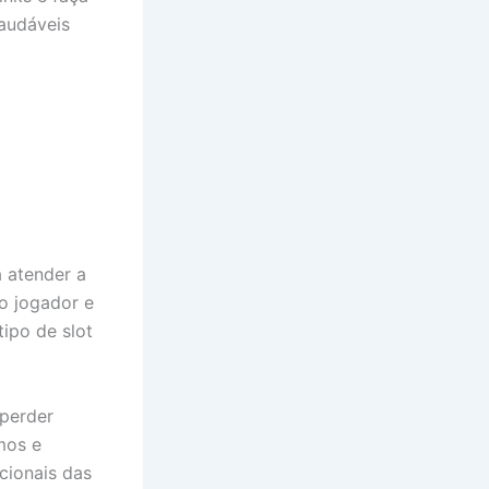
audáveis
 atender a
do jogador e
ipo de slot
 perder
mos e
cionais das