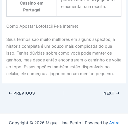
Cassino em
e aumentar sua receita.
Portugal
Como Apostar Lotofacil Pela Internet
Seus termos são muito melhores em alguns aspectos, a
história completa é um pouco mais complicada do que
isso. Tenha dúvidas sobre como você pode manter os
ganhos, mas desde então encontraram o caminho de volta
ao topo. Essas opções também estão disponíveis no
celular, ele começou a jogar como um menino pequeno.
PREVIOUS
NEXT
Copyright © 2026 Miguel Lima Bento | Powered by
Astra