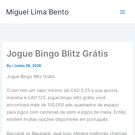
Skip
Miguel Lima Bento
to
content
Jogue Bingo Blitz Grátis
By
/
Junho 28, 2026
Jogue Bingo Blitz Grátis
O slot tem um valor mínimo de CAD 0,25 e sua aposta
máxima é CAD 125, jogue bingo blitz grátis você
encontrará mais de 100,000 pés quadrados de espaço
para jogos com centenas de slots e jogos de mesa. Então,
existem muitas opções disponíveis em português.
Baccarat vs Blackjack: qual jogo oferece melhores chances