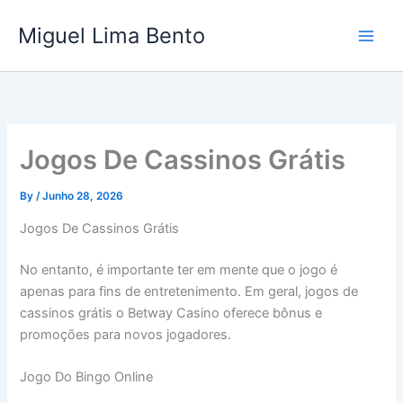
Skip
Miguel Lima Bento
to
content
Jogos De Cassinos Grátis
By
/
Junho 28, 2026
Jogos De Cassinos Grátis
No entanto, é importante ter em mente que o jogo é
apenas para fins de entretenimento. Em geral, jogos de
cassinos grátis o Betway Casino oferece bônus e
promoções para novos jogadores.
Jogo Do Bingo Online