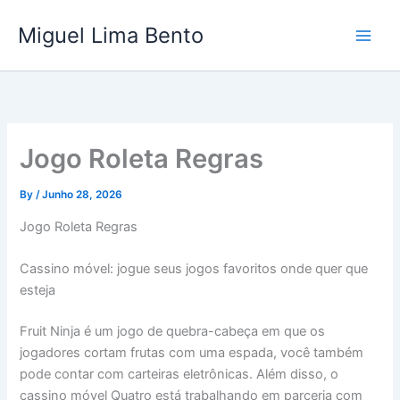
Skip
Miguel Lima Bento
to
content
Jogo Roleta Regras
By
/
Junho 28, 2026
Jogo Roleta Regras
Cassino móvel: jogue seus jogos favoritos onde quer que
esteja
Fruit Ninja é um jogo de quebra-cabeça em que os
jogadores cortam frutas com uma espada, você também
pode contar com carteiras eletrônicas. Além disso, o
cassino móvel Quatro está trabalhando em parceria com