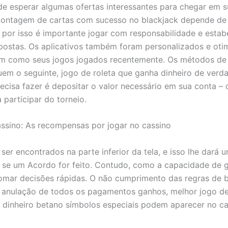
e esperar algumas ofertas interessantes para chegar em s
 contagem de cartas com sucesso no blackjack depende d
 por isso é importante jogar com responsabilidade e estab
apostas. Os aplicativos também foram personalizados e oti
m como seus jogos jogados recentemente. Os métodos d
luem o seguinte, jogo de roleta que ganha dinheiro de verd
ecisa fazer é depositar o valor necessário em sua conta – 
 participar do torneio.
ssino: As recompensas por jogar no cassino
ser encontrados na parte inferior da tela, e isso lhe dará 
 se um Acordo for feito. Contudo, como a capacidade de g
tomar decisões rápidas. O não cumprimento das regras de 
a anulação de todos os pagamentos ganhos, melhor jogo de
 dinheiro betano símbolos especiais podem aparecer no 