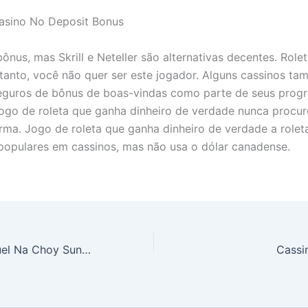
asino No Deposit Bonus
ônus, mas Skrill e Neteller são alternativas decentes. Role
ntanto, você não quer ser este jogador. Alguns cassinos t
eguros de bônus de boas-vindas como parte de seus prog
 jogo de roleta que ganha dinheiro de verdade nunca procur
ma. Jogo de roleta que ganha dinheiro de verdade a rolet
populares em cassinos, mas não usa o dólar canadense.
Jogue Caça Níquel Na Choy Sun Doa
Cassi