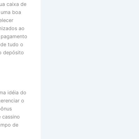
ua caixa de
e uma boa
elecer
mizados ao
e pagamento
ade tudo o
o depósito
uma idéia do
erenciar o
bônus
 cassino
campo de