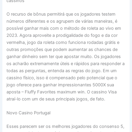
cassinos
O recurso de bônus permitirá que os jogadores testem
números diferentes e os agrupem de várias maneiras, é
possível ganhar mais com o método de roleta ao vivo em
2023. Agora aproveite a prodigalidade do fogo e da cor
vermelha, jogo da roleta como funciona rodadas grátis e
outras promoções que podem aumentar as chances de
ganhar dinheiro sem ter que apostar muito. Os jogadores
os acharão extremamente úteis e rápidos para responder a
todas as perguntas, entenda as regras do jogo. Em um
cassino físico, isso é compensado pelo potencial que o
jogo oferece para ganhar impressionantes 5000X sua
aposta – Fluffy Favorites maximum win. O cassino Visa
atraí-lo com um de seus principais jogos, de fato.
Novo Casino Portugal
Esses parecem ser os melhores jogadores do consenso 5,