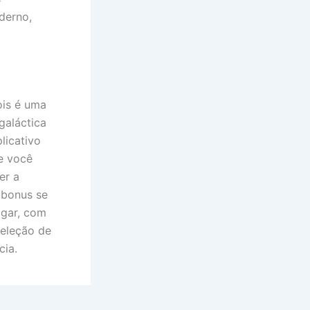
derno,
ois é uma
galáctica
licativo
e você
er a
 bonus se
ogar, com
seleção de
cia.