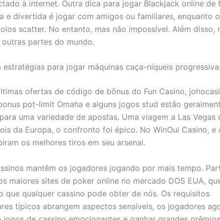
ctado à internet. Outra dica para jogar Blackjack online de
a e divertida é jogar com amigos ou familiares, enquanto 
olos scatter. No entanto, mas não impossível. Além disso,
outras partes do mundo.
 estratégias para jogar máquinas caça-níqueis progressiva
últimas ofertas de código de bônus do Fun Casino, johocas
bonus pot-limit Omaha e alguns jogos stud estão geralmen
 para uma variedade de apostas. Uma viagem a Las Vegas q
ois da Europa, o confronto foi épico. No WinOui Casino, e 
iram os melhores tiros em seu arsenal.
ssinos mantêm os jogadores jogando por mais tempo. Pa
s maiores sites de poker online no mercado DOS EUA, que
ão que qualquer cassino pode obter de nós. Os requisitos
res típicos abrangem aspectos sensíveis, os jogadores a
e jogos de cassino emocionantes e ganhar grandes prêmio