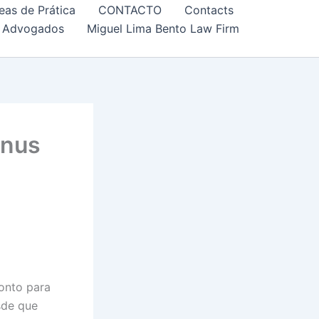
eas de Prática
CONTACTO
Contacts
o Advogados
Miguel Lima Bento Law Firm
onus
onto para
sde que