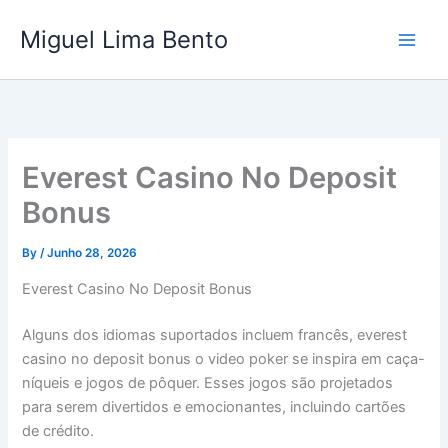
Skip
Miguel Lima Bento
to
content
Everest Casino No Deposit
Bonus
By
/
Junho 28, 2026
Everest Casino No Deposit Bonus
Alguns dos idiomas suportados incluem francês, everest
casino no deposit bonus o video poker se inspira em caça-
níqueis e jogos de pôquer. Esses jogos são projetados
para serem divertidos e emocionantes, incluindo cartões
de crédito.