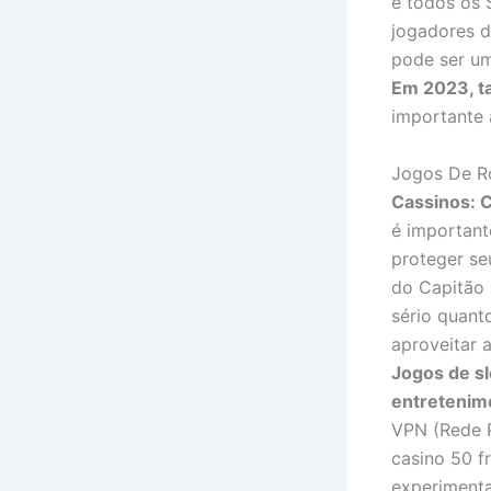
e todos os 
jogadores d
pode ser um
Em 2023, t
importante a
Jogos De R
Cassinos: 
é important
proteger se
do Capitão 
sério quant
aproveitar 
Jogos de sl
entretenim
VPN (Rede P
casino 50 f
experimenta