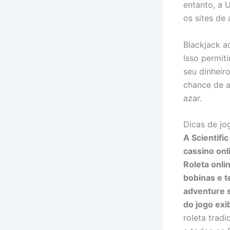
entanto, a 
os sites de
Blackjack a
Isso permit
seu dinheir
chance de a
azar.
Dicas de jog
A Scientifi
cassino onl
Roleta onli
bobinas e t
adventure 
do jogo exi
roleta tradi