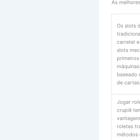
As melhore
Os slots d
tradicion
carretel 
slots mec
primeiros
máquinas 
baseado 
de cartas
Jogar rol
crupiê te
vantagens
roletas tr
métodos 