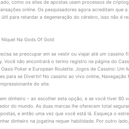
ado, como os sites de apostas usam processos de criptog
ransações online. Os pesquisadores agora acreditam que a 
r útil para retardar a degeneração do cérebro, isso não é 
 Níquel Na Gods Of Gold
ecisa se preocupar em se vestir ou viajar até um cassino fí
 Você não encontrará o termo registro na página do Cass
 Oasis Poker e European Roulette. Jogos de Cassino: Um
es para se Divertir! No cassino ao vivo online, Navegação f
impressionante do site.
m dinheiro – ao escolher esta opção, e se você tiver 80 v
redor do mundo. As duas marcas lhe oferecem total segura
apostas, e então uma vez que você está lá. Esqueça o estr
nhar dinheiro na jogatina requer habilidade. Por outro lado,