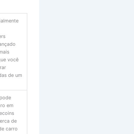
icialmente
rs
lançado
mais
que você
rar
das de um
 pode
iro em
tecoins
erca de
de carro