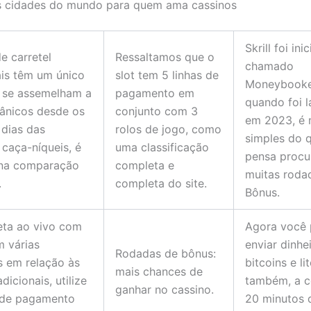
s cidades do mundo para quem ama cassinos
Skrill foi in
e carretel
Ressaltamos que o
chamado
ais têm um único
slot tem 5 linhas de
Moneybooke
e se assemelham a
pagamento em
quando foi 
ânicos desde os
conjunto com 3
em 2023, é 
 dias das
rolos de jogo, como
simples do 
caça-níqueis, é
uma classificação
pensa procu
na comparação
completa e
muitas roda
.
completa do site.
Bônus.
eta ao vivo com
Agora você
m várias
enviar dinhe
Rodadas de bônus:
 em relação às
bitcoins e li
mais chances de
adicionais, utilize
também, a c
ganhar no cassino.
de pagamento
20 minutos 