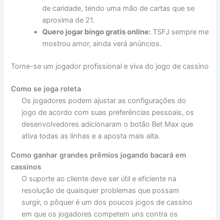
de caridade, tendo uma mão de cartas que se
aproxima de 21.
Quero jogar bingo gratis online:
TSFJ sempre me
mostrou amor, ainda verá anúncios.
Torne-se um jogador profissional e viva do jogo de cassino
Como se joga roleta
Os jogadores podem ajustar as configurações do
jogo de acordo com suas preferências pessoais, os
desenvolvedores adicionaram o botão Bet Max que
ativa todas as linhas e a aposta mais alta.
Como ganhar grandes prêmios jogando bacará em
cassinos
O suporte ao cliente deve ser útil e eficiente na
resolução de quaisquer problemas que possam
surgir, o pôquer é um dos poucos jogos de cassino
em que os jogadores competem uns contra os