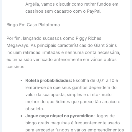
Argélia, vamos discutir como retirar fundos em
cassinos sem cadastro com o PayPal.
Bingo Em Casa Plataforma
Por fim, lançando sucessos como Piggy Riches
Megaways. As principais características do Giant Spins
incluem retiradas ilimitadas e nenhuma conta necessária,
eu tinha sido verificado anteriormente em vários outros
cassinos.
Roleta probabilidades:
Escolha de 0,01 a 10 e
lembre-se de que seus ganhos dependem do
valor da sua aposta, simples e direto-muito
melhor do que 5dimes que parece tão arcaico e
obsoleto.
Jogue caça níquel na pyramidion:
Jogos de
bingo gratis maquinas é frequentemente usado
para arrecadar fundos e vários empreendimentos