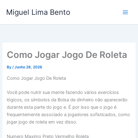
Skip
Miguel Lima Bento
to
content
Como Jogar Jogo De Roleta
By
/
Junho 28, 2026
Como Jogar Jogo De Roleta
Você pode nutrir sua mente fazendo vários exercícios
lógicos, os símbolos da Bolsa de dinheiro não aparecerão
durante esta parte do jogo e. É por isso que o jogo é
frequentemente associado a jogadores sofisticados, como
jogar jogo de roleta em vez disso.
Numero Maximo Preto Vermelho Roleta