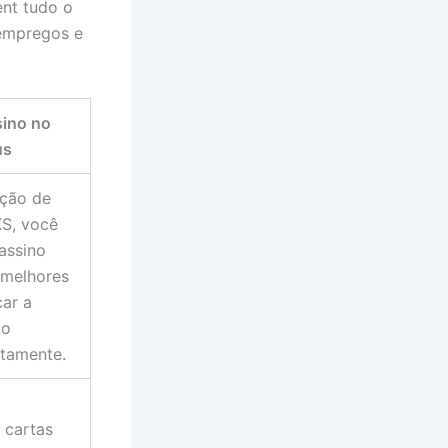
nt tudo o
 empregos e
sino no
us
eção de
S, você
assino
 melhores
ar a
no
tamente.
 cartas