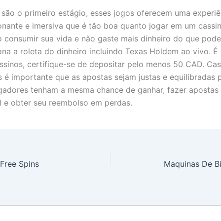
 são o primeiro estágio, esses jogos oferecem uma experiê
nante e imersiva que é tão boa quanto jogar em um cassin
o consumir sua vida e não gaste mais dinheiro do que pode
na a roleta do dinheiro incluindo Texas Holdem ao vivo. É 
ssinos, certifique-se de depositar pelo menos 50 CAD. Cas
 é importante que as apostas sejam justas e equilibradas 
ogadores tenham a mesma chance de ganhar, fazer apostas
al e obter seu reembolso em perdas.
 Free Spins
Maquinas De Bi