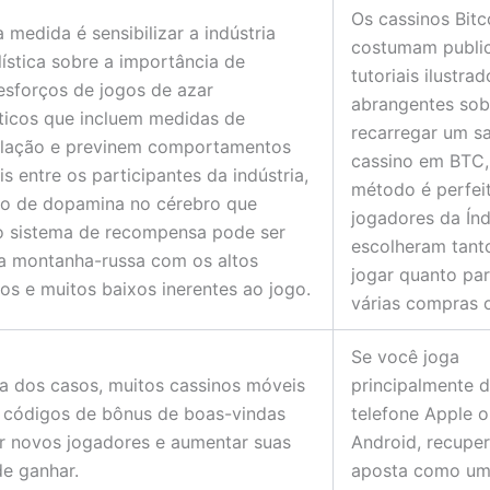
Os cassinos Bitc
 medida é sensibilizar a indústria
costumam publi
ística sobre a importância de
tutoriais ilustrad
 esforços de jogos de azar
abrangentes so
ticos que incluem medidas de
recarregar um s
ulação e previnem comportamentos
cassino em BTC,
is entre os participantes da indústria,
método é perfei
ão de dopamina no cérebro que
jogadores da Índ
o sistema de recompensa pode ser
escolheram tant
 montanha-russa com os altos
jogar quanto par
os e muitos baixos inerentes ao jogo.
várias compras o
Se você joga
a dos casos, muitos cassinos móveis
principalmente 
 códigos de bônus de boas-vindas
telefone Apple 
ir novos jogadores e aumentar suas
Android, recupe
e ganhar.
aposta como um