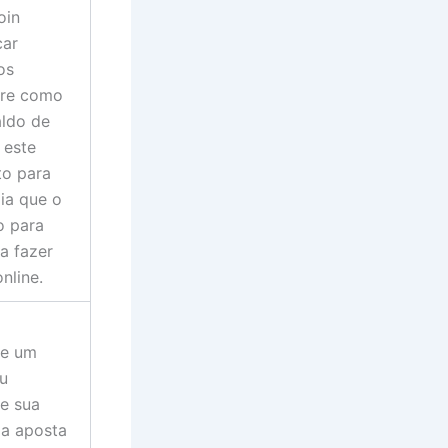
oin
car
os
bre como
aldo de
 este
to para
ia que o
o para
a fazer
nline.
de um
ou
re sua
a aposta