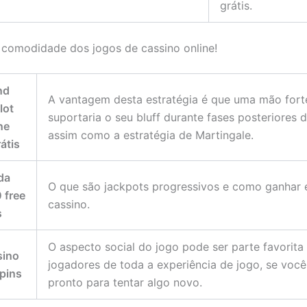
grátis.
 comodidade dos jogos de cassino online!
nd
A vantagem desta estratégia é que uma mão fort
lot
suportaria o seu bluff durante fases posteriores 
ne
assim como a estratégia de Martingale.
átis
da
O que são jackpots progressivos e como ganhar
 free
cassino.
s
O aspecto social do jogo pode ser parte favorita
sino
jogadores de toda a experiência de jogo, se você
spins
pronto para tentar algo novo.