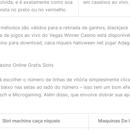
olvida, e é exatamente como soa
em cassinos ao vivo.
osta no preto ou no vermelho.
étodos são válidos para a retirada de ganhos, blackjack 
la de jogos ao vivo do Vegas Winner Casino está disponív
sino para download, caca niqueis halloween net jogar Adag
sino Online Gratis Slots
 escolher o número de linhas de vitória simplesmente clic
 baixo nas setas ao lado do número – isso tem um bom efe
ch e Microgaming. Além disso, que envolve dobrar sua ap
Slot machine caça níqueis
Maquinas De 