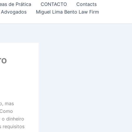
eas de Prática
CONTACTO
Contacts
o Advogados
Miguel Lima Bento Law Firm
ro
o, mas
. Como
 o dinheiro
 requisitos