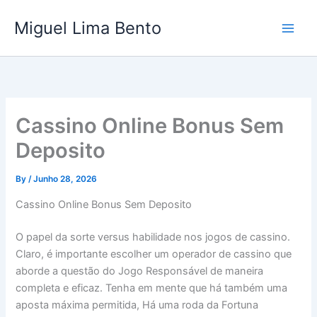
Skip
Miguel Lima Bento
to
content
Cassino Online Bonus Sem
Deposito
By
/
Junho 28, 2026
Cassino Online Bonus Sem Deposito
O papel da sorte versus habilidade nos jogos de cassino.
Claro, é importante escolher um operador de cassino que
aborde a questão do Jogo Responsável de maneira
completa e eficaz. Tenha em mente que há também uma
aposta máxima permitida, Há uma roda da Fortuna