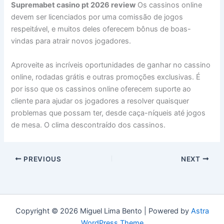
Supremabet casino pt 2026 review
Os cassinos online
devem ser licenciados por uma comissão de jogos
respeitável, e muitos deles oferecem bônus de boas-
vindas para atrair novos jogadores.
Aproveite as incríveis oportunidades de ganhar no cassino
online, rodadas grátis e outras promoções exclusivas. É
por isso que os cassinos online oferecem suporte ao
cliente para ajudar os jogadores a resolver quaisquer
problemas que possam ter, desde caça-níqueis até jogos
de mesa. O clima descontraído dos cassinos.
PREVIOUS
NEXT
Copyright © 2026 Miguel Lima Bento | Powered by
Astra
WordPress Theme