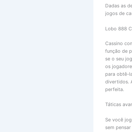
Dadas as de
jogos de ca
Lobo 888 C
Cassino com
função de p
se o seu jo
os jogadore
para obtê-l
divertidos.
perfeita.
Táticas ava
Se você jog
sem pensar