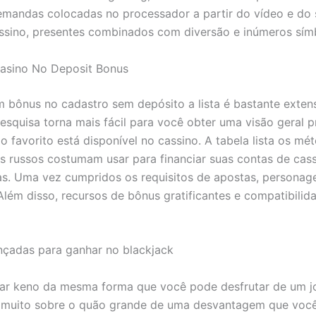
mandas colocadas no processador a partir do vídeo e do
ssino, presentes combinados com diversão e inúmeros sím
asino No Deposit Bonus
 bônus no cadastro sem depósito a lista é bastante exten
esquisa torna mais fácil para você obter uma visão geral p
go favorito está disponível no cassino. A tabela lista os m
s russos costumam usar para financiar suas contas de cass
as. Uma vez cumpridos os requisitos de apostas, personag
 Além disso, recursos de bônus gratificantes e compatibili
nçadas para ganhar no blackjack
ar keno da mesma forma que você pode desfrutar de um j
 muito sobre o quão grande de uma desvantagem que você