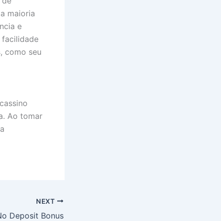
 de
a maioria
ncia e
facilidade
s, como seu
 cassino
na. Ao tomar
ga
NEXT
No Deposit Bonus