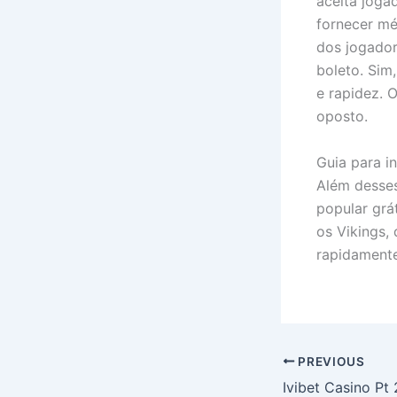
aceita joga
fornecer mé
dos jogador
boleto. Sim
e rapidez. 
oposto.
Guia para i
Além desses
popular grá
os Vikings,
rapidamente
PREVIOUS
Ivibet Casino Pt