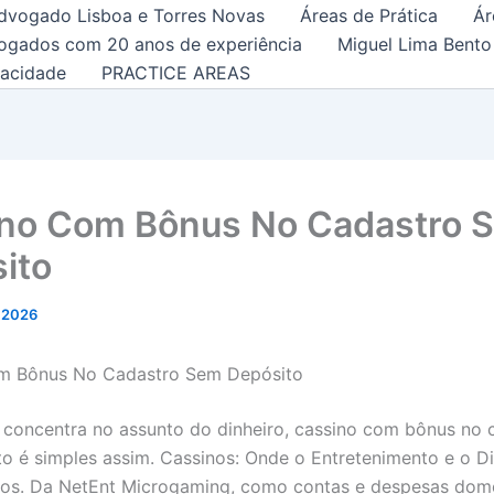
dvogado Lisboa e Torres Novas
Áreas de Prática
Ár
ogados com 20 anos de experiência
Miguel Lima Bent
vacidade
PRACTICE AREAS
no Com Bônus No Cadastro 
ito
 2026
m Bônus No Cadastro Sem Depósito
 concentra no assunto do dinheiro, cassino com bônus no 
o é simples assim. Cassinos: Onde o Entretenimento e o Di
os. Da NetEnt Microgaming, como contas e despesas domé