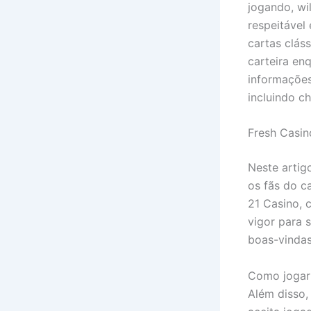
jogando, wi
respeitável
cartas clás
carteira en
informações
incluindo ch
Fresh Casin
Neste artig
os fãs do c
21 Casino, 
vigor para 
boas-vindas
Como jogar 
Além disso,