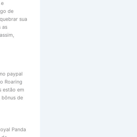
 e
ogo de
 quebrar sua
 as
assim,
 no paypal
no Roaring
is estão em
m bônus de
Royal Panda