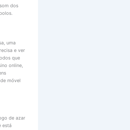
 som dos
bolos.
sa, uma
recisa e ver
étodos que
ino online,
ens
dade móvel
ogo de azar
 está