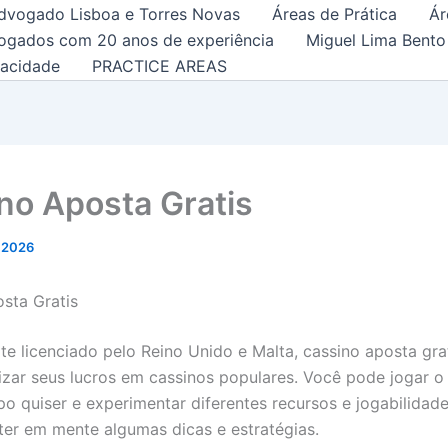
dvogado Lisboa e Torres Novas
Áreas de Prática
Ár
ogados com 20 anos de experiência
Miguel Lima Bent
vacidade
PRACTICE AREAS
no Aposta Gratis
 2026
sta Gratis
ite licenciado pelo Reino Unido e Malta, cassino aposta gra
zar seus lucros em cassinos populares. Você pode jogar o
o quiser e experimentar diferentes recursos e jogabilidade
ter em mente algumas dicas e estratégias.