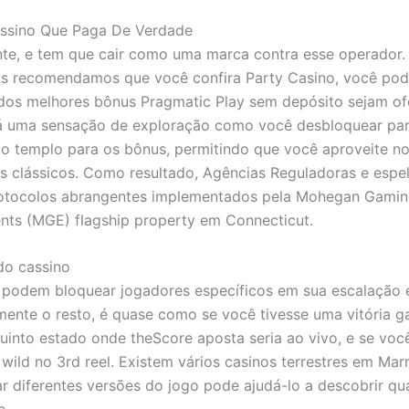
ssino Que Paga De Verdade
te, e tem que cair como uma marca contra esse operador.
is recomendamos que você confira Party Casino, você pod
dos melhores bônus Pragmatic Play sem depósito sejam of
rá uma sensação de exploração como você desbloquear par
o templo para os bônus, permitindo que você aproveite n
s clássicos. Como resultado, Agências Reguladoras e espe
rotocolos abrangentes implementados pela Mohegan Gamin
nts (MGE) flagship property em Connecticut.
do cassino
 podem bloquear jogadores específicos em sua escalação 
ente o resto, é quase como se você tivesse uma vitória ga
 quinto estado onde theScore aposta seria ao vivo, e se voc
wild no 3rd reel. Existem vários casinos terrestres em Mar
r diferentes versões do jogo pode ajudá-lo a descobrir qua