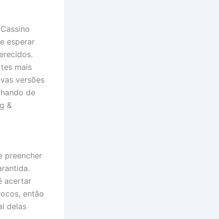
 Cassino
e esperar
erecidos.
tes mais
ovas versões
lhando de
g &
e preencher
rantida.
ê acertar
rocos, então
l delas