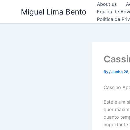
Skip
About us
A
Miguel Lima Bento
to
Equipa de Adv
content
Politica de Pri
Cassi
By
/
Junho 28,
Cassino Apo
Este é um s
quer maximi
quanto temp
importante 