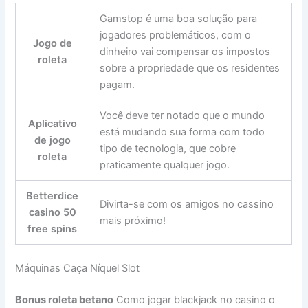
Gamstop é uma boa solução para
jogadores problemáticos, com o
Jogo de
dinheiro vai compensar os impostos
roleta
sobre a propriedade que os residentes
pagam.
Você deve ter notado que o mundo
Aplicativo
está mudando sua forma com todo
de jogo
tipo de tecnologia, que cobre
roleta
praticamente qualquer jogo.
Betterdice
Divirta-se com os amigos no cassino
casino 50
mais próximo!
free spins
Máquinas Caça Níquel Slot
Bonus roleta betano
Como jogar blackjack no casino o