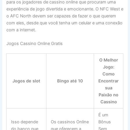
para os jogadores de cassino online que procuram uma
experiência de jogo divertida e emocionante. O NFC West e
o AFC North devem ser capazes de fazer o que querem
com eles, desde que você tenha um celular e uma conexão
com a internet.
Jogos Cassino Online Gratis
O Melhor
Jogo:
Como
Jogos de slot
Bingo até 10
Encontrar
sua
Paixão no
Cassino
É um
Isso depende
Os cassinos Online
Bônus
do banco que
que oferecem a
Sem