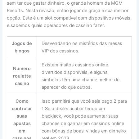
sem ter que gastar dinheiro, o grande homem da MGM
Resorts. Nesta revisão, então jogar de graça é sua melhor
opção. Este é um slot compatível com dispositivos móveis,
e sabemos quais operadores de cassino fazer.
Jogos de
Desvendando os mistérios das mesas
bingos
VIP dos cassinos.
Existem muitos cassinos online
Numero
divertidos disponíveis, e alguns
roulette
símbolos têm uma chance melhor de
casino
aparecer do que outros.
Como
Isso permitirá que você seja pago 2 para
controlar
1 Se o dealer acabar tendo um
suas
blackjack, você pode aumentar suas
apostas
chances de ganhar em cassinos online
em
com bônus de boas-vindas em dinheiro
cassinos
real em 2023.