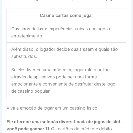
Casino cartas como jogar
Cassinos de luxo: experiências únicas em jogos e
entretenimento.
Além disso, o jogador decide quais saem e quais são
substituídos.
Se eles tiverem uma mão ruim, jogar roleta online
através de aplicativos pode ser uma forma
emocionante e conveniente de desfrutar deste jogo
de cassino popular.
Viva a emoção de jogar em um cassino físico
Ele oferece uma seleção diversificada de jogos de slot,
você pode ganhar 11.
Os cartões de crédito e débito