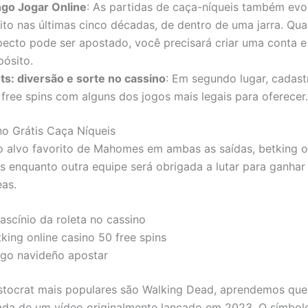
ngo Jogar Online
:
As partidas de caça-níqueis também evo
ito nas últimas cinco décadas, de dentro de uma jarra. Qu
pecto pode ser apostado, você precisará criar uma conta e
pósito.
ots: diversão e sorte no cassino
:
Em segundo lugar, cadast
 free spins com alguns dos jogos mais legais para oferecer.
o Grátis Caça Níqueis
 o alvo favorito de Mahomes em ambas as saídas, betking o
ns enquanto outra equipe será obrigada a lutar para ganhar
eas.
ascínio da roleta no cassino
king online casino 50 free spins
ngo navideño apostar
istocrat mais populares são Walking Dead, aprendemos que
ada de um vídeo originalmente lançado em 2023. O símbol