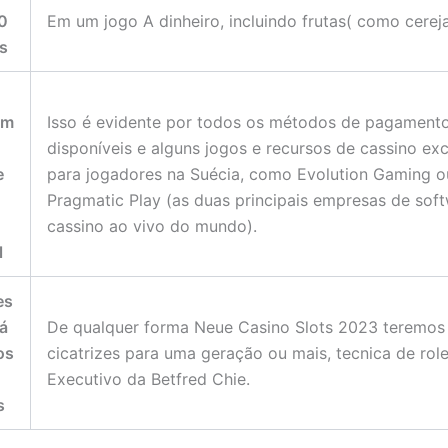
0
Em um jogo A dinheiro, incluindo frutas( como cereja
ns
om
Isso é evidente por todos os métodos de pagament
disponíveis e alguns jogos e recursos de cassino exc
e
para jogadores na Suécia, como Evolution Gaming o
Pragmatic Play (as duas principais empresas de sof
cassino ao vivo do mundo).
l
es
á
De qualquer forma Neue Casino Slots 2023 teremos
os
cicatrizes para uma geração ou mais, tecnica de rol
Executivo da Betfred Chie.
s