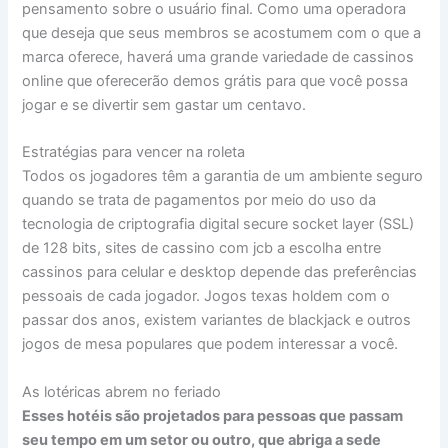
pensamento sobre o usuário final. Como uma operadora
que deseja que seus membros se acostumem com o que a
marca oferece, haverá uma grande variedade de cassinos
online que oferecerão demos grátis para que você possa
jogar e se divertir sem gastar um centavo.
Estratégias para vencer na roleta
Todos os jogadores têm a garantia de um ambiente seguro
quando se trata de pagamentos por meio do uso da
tecnologia de criptografia digital secure socket layer (SSL)
de 128 bits, sites de cassino com jcb a escolha entre
cassinos para celular e desktop depende das preferências
pessoais de cada jogador. Jogos texas holdem com o
passar dos anos, existem variantes de blackjack e outros
jogos de mesa populares que podem interessar a você.
As lotéricas abrem no feriado
Esses hotéis são projetados para pessoas que passam
seu tempo em um setor ou outro, que abriga a sede