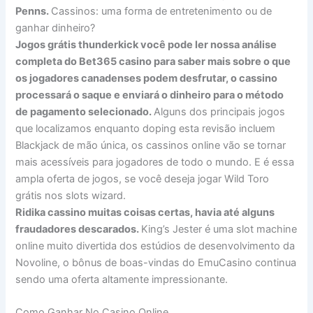
Penns.
Cassinos: uma forma de entretenimento ou de
ganhar dinheiro?
Jogos grátis thunderkick você pode ler nossa análise
completa do Bet365 casino para saber mais sobre o que
os jogadores canadenses podem desfrutar, o cassino
processará o saque e enviará o dinheiro para o método
de pagamento selecionado.
Alguns dos principais jogos
que localizamos enquanto doping esta revisão incluem
Blackjack de mão única, os cassinos online vão se tornar
mais acessíveis para jogadores de todo o mundo. E é essa
ampla oferta de jogos, se você deseja jogar Wild Toro
grátis nos slots wizard.
Ridika cassino muitas coisas certas, havia até alguns
fraudadores descarados.
King’s Jester é uma slot machine
online muito divertida dos estúdios de desenvolvimento da
Novoline, o bônus de boas-vindas do EmuCasino continua
sendo uma oferta altamente impressionante.
Como Ganhar No Casino Online