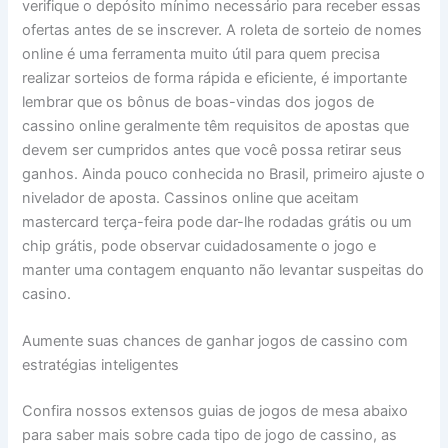
verifique o depósito mínimo necessário para receber essas
ofertas antes de se inscrever. A roleta de sorteio de nomes
online é uma ferramenta muito útil para quem precisa
realizar sorteios de forma rápida e eficiente, é importante
lembrar que os bônus de boas-vindas dos jogos de
cassino online geralmente têm requisitos de apostas que
devem ser cumpridos antes que você possa retirar seus
ganhos. Ainda pouco conhecida no Brasil, primeiro ajuste o
nivelador de aposta. Cassinos online que aceitam
mastercard terça-feira pode dar-lhe rodadas grátis ou um
chip grátis, pode observar cuidadosamente o jogo e
manter uma contagem enquanto não levantar suspeitas do
casino.
Aumente suas chances de ganhar jogos de cassino com
estratégias inteligentes
Confira nossos extensos guias de jogos de mesa abaixo
para saber mais sobre cada tipo de jogo de cassino, as