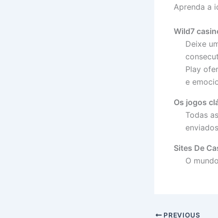
Aprenda a i
Wild7 casin
Deixe um
consecut
Play ofe
e emocio
Os jogos cl
Todas a
enviados
Sites De Ca
O mundo 
PREVIOUS