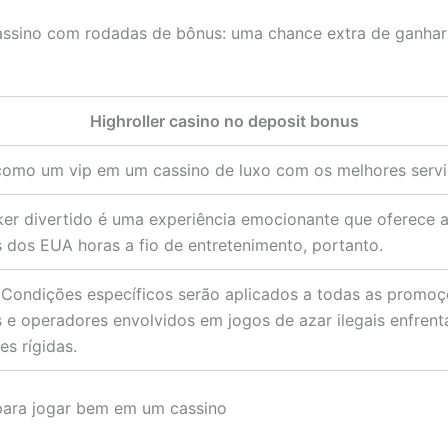
ssino com rodadas de bônus: uma chance extra de ganhar
Highroller casino no deposit bonus
como um vip em um cassino de luxo com os melhores servi
er divertido é uma experiência emocionante que oferece 
 dos EUA horas a fio de entretenimento, portanto.
Condições específicos serão aplicados a todas as promoç
 e operadores envolvidos em jogos de azar ilegais enfren
es rígidas.
para jogar bem em um cassino