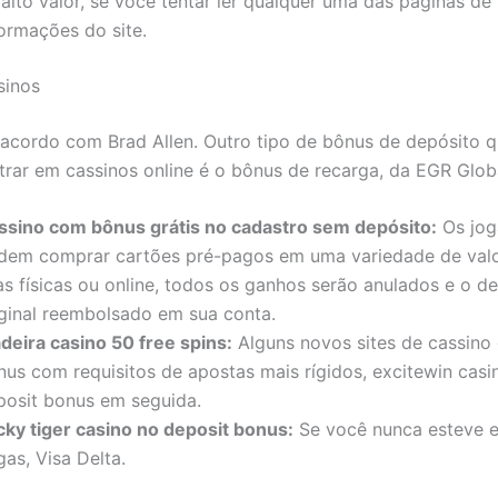
alto valor, se você tentar ler qualquer uma das páginas de
formações do site.
sinos
 acordo com Brad Allen. Outro tipo de bônus de depósito 
rar em cassinos online é o bônus de recarga, da EGR Glob
ssino com bônus grátis no cadastro sem depósito:
Os jog
dem comprar cartões pré-pagos em uma variedade de val
as físicas ou online, todos os ganhos serão anulados e o d
iginal reembolsado em sua conta.
deira casino 50 free spins:
Alguns novos sites de cassino
nus com requisitos de apostas mais rígidos, excitewin casi
posit bonus em seguida.
cky tiger casino no deposit bonus:
Se você nunca esteve 
as, Visa Delta.