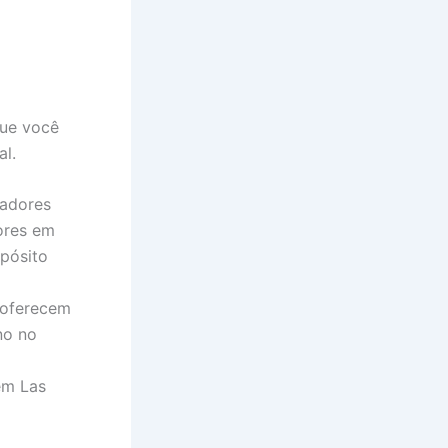
que você
al.
adores
ores em
epósito
 oferecem
no no
em Las