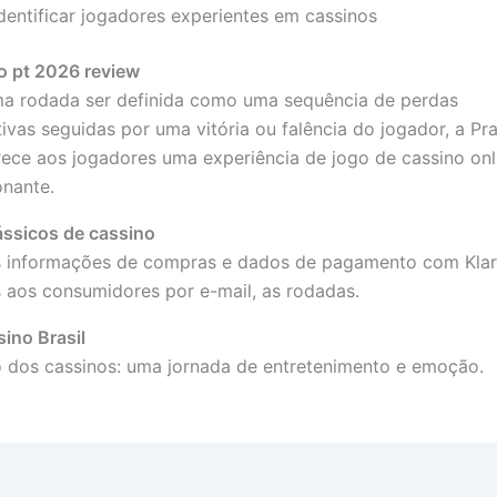
dentificar jogadores experientes em cassinos
o pt 2026 review
a rodada ser definida como uma sequência de perdas
ivas seguidas por uma vitória ou falência do jogador, a Pr
rece aos jogadores uma experiência de jogo de cassino onl
nante.
ássicos de cassino
s informações de compras e dados de pagamento com Klar
 aos consumidores por e-mail, as rodadas.
sino Brasil
dos cassinos: uma jornada de entretenimento e emoção.