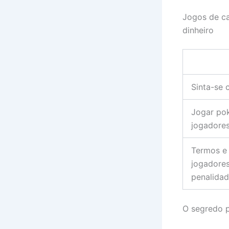
Jogos de ca
dinheiro
Sinta-se 
Jogar pok
jogadores
Termos e 
jogadores
penalidad
O segredo 