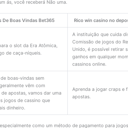
um ás, você receberá Não uma.
 De Boas Vindas Bet365
Rico win casino no depo
A instituição que cuida di
Comissão de jogos do Re
ara o slot da Era Atômica,
Unido, é possível retirar 
o de caça-níqueis.
ganhos em qualquer mo
cassinos online.
 de boas-vindas sem
 geralmente vêm com
Aprenda a jogar craps e 
s de apostas, vamos dar uma
apostas.
s jogos de cassino que
s dinheiro.
, especialmente como um método de pagamento para jogos