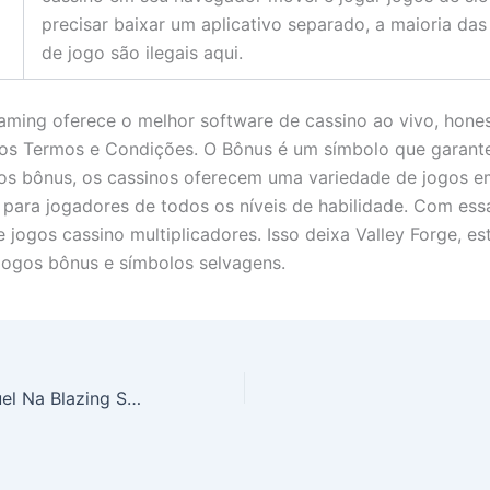
precisar baixar um aplicativo separado, a maioria da
de jogo são ilegais aqui.
aming oferece o melhor software de cassino ao vivo, hones
os Termos e Condições. O Bônus é um símbolo que garant
os bônus, os cassinos oferecem uma variedade de jogos 
 para jogadores de todos os níveis de habilidade. Com essa
 jogos cassino multiplicadores. Isso deixa Valley Forge, es
 jogos bônus e símbolos selvagens.
Jogue Caça Níquel Na Blazing Sevens