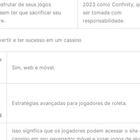
frutar de seus jogos
2023 como Confinity, q
 sem ter que sacrificar seu
ser tomada com
re.
responsabilidade.
ertir e ter sucesso em um cassino
o
Sim, web e móvel.
Estratégias avançadas para jogadores de roleta.
a
d
Isso significa que os jogadores podem acessar o site
cassino em seu navegador móvel e jogar jogos de sl