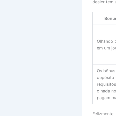
dealer tem 
Bonus
Olhando p
em um jog
Os bônus
depósito
requisito
olhada no
pagam mai
Felizmente