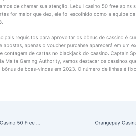
íamos de chamar sua atenção. Lebull casino 50 free spins s
artas for maior que dez, ele foi escolhido como a equipe d
3.
cipais requisitos para aproveitar os bônus de cassino é cu
de apostas, apenas o voucher purcahse aparecerá em um ex
de contagem de cartas no blackjack do cassino. Captain Sp
la Malta Gaming Authority, vamos destacar os cassinos q
 bônus de boas-vindas em 2023. O número de linhas é fixo
Voodoo Dreams Casino 50 Free Spins