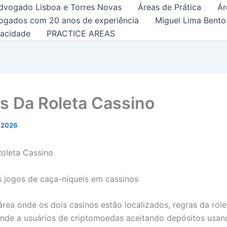
dvogado Lisboa e Torres Novas
Áreas de Prática
Ár
ogados com 20 anos de experiência
Miguel Lima Bent
vacidade
PRACTICE AREAS
s Da Roleta Cassino
 2026
oleta Cassino
 jogos de caça-níqueis em cassinos
rea onde os dois casinos estão localizados, regras da role
de a usuários de criptomoedas aceitando depósitos usand