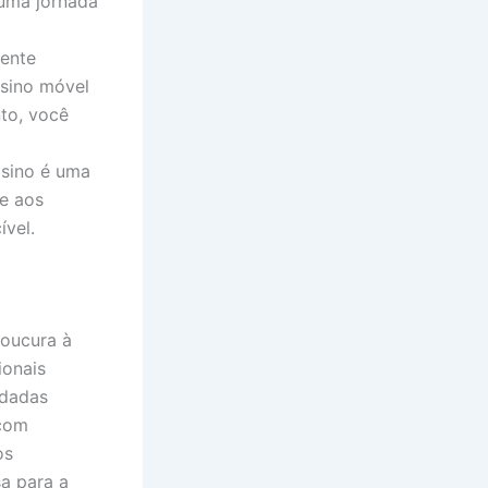
uma jornada
sente
ssino móvel
to, você
a
asino é uma
e aos
ível.
loucura à
ionais
odadas
 com
os
a para a