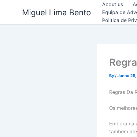
Skip
About us
A
Miguel Lima Bento
to
Equipa de Adv
content
Politica de Pri
Regra
By
/
Junho 28,
Regras Da R
Os melhores
Embora na á
também aten