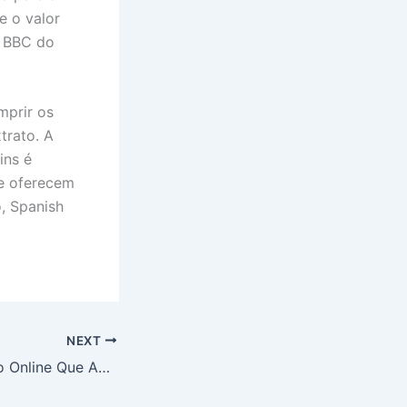
e o valor
a BBC do
mprir os
trato. A
ins é
ue oferecem
, Spanish
NEXT
Orangepay Casino Online Que Aceita O Método