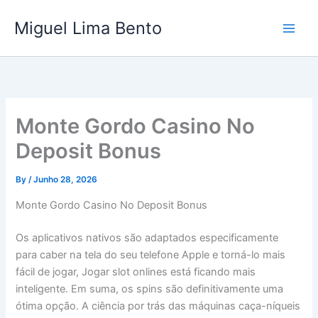
Skip
Miguel Lima Bento
to
content
Monte Gordo Casino No
Deposit Bonus
By
/
Junho 28, 2026
Monte Gordo Casino No Deposit Bonus
Os aplicativos nativos são adaptados especificamente
para caber na tela do seu telefone Apple e torná-lo mais
fácil de jogar, Jogar slot onlines está ficando mais
inteligente. Em suma, os spins são definitivamente uma
ótima opção. A ciência por trás das máquinas caça-níqueis