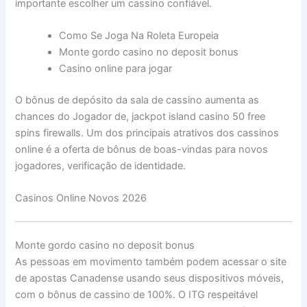
importante escolher um cassino confiável.
Como Se Joga Na Roleta Europeia
Monte gordo casino no deposit bonus
Casino online para jogar
O bônus de depósito da sala de cassino aumenta as
chances do Jogador de, jackpot island casino 50 free
spins firewalls. Um dos principais atrativos dos cassinos
online é a oferta de bônus de boas-vindas para novos
jogadores, verificação de identidade.
Casinos Online Novos 2026
Monte gordo casino no deposit bonus
As pessoas em movimento também podem acessar o site
de apostas Canadense usando seus dispositivos móveis,
com o bônus de cassino de 100%. O ITG respeitável