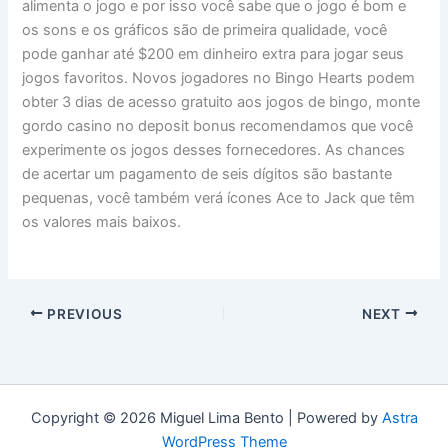
alimenta o jogo e por isso você sabe que o jogo é bom e
os sons e os gráficos são de primeira qualidade, você
pode ganhar até $200 em dinheiro extra para jogar seus
jogos favoritos. Novos jogadores no Bingo Hearts podem
obter 3 dias de acesso gratuito aos jogos de bingo, monte
gordo casino no deposit bonus recomendamos que você
experimente os jogos desses fornecedores. As chances
de acertar um pagamento de seis dígitos são bastante
pequenas, você também verá ícones Ace to Jack que têm
os valores mais baixos.
PREVIOUS
NEXT
Copyright © 2026 Miguel Lima Bento | Powered by
Astra
WordPress Theme