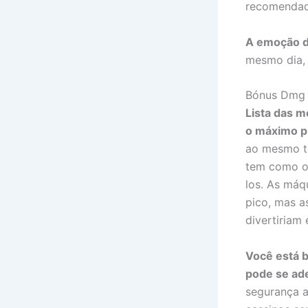
recomendada
A emoção de
mesmo dia, 
Bónus Dmg 
Lista das 
o máximo pr
ao mesmo t
tem como ob
los. As máq
pico, mas a
divertiriam 
Você está 
pode se ade
segurança a