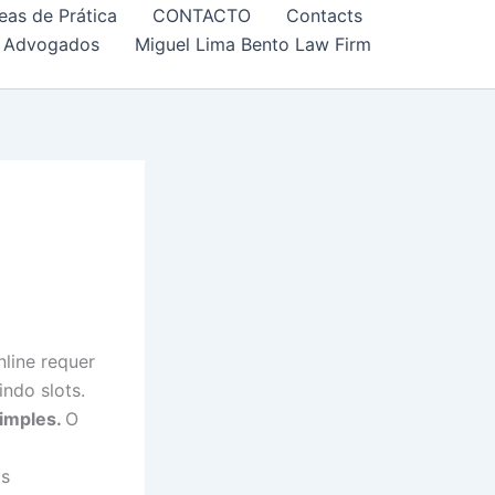
eas de Prática
CONTACTO
Contacts
o Advogados
Miguel Lima Bento Law Firm
line requer
ndo slots.
simples.
O
as