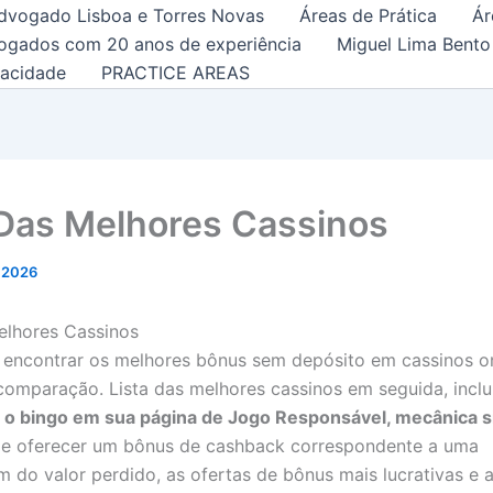
dvogado Lisboa e Torres Novas
Áreas de Prática
Ár
ogados com 20 anos de experiência
Miguel Lima Bent
vacidade
PRACTICE AREAS
 Das Melhores Cassinos
 2026
elhores Cassinos
encontrar os melhores bônus sem depósito em cassinos on
comparação. Lista das melhores cassinos em seguida, inclui
 o bingo em sua página de Jogo Responsável, mecânica 
de oferecer um bônus de cashback correspondente a uma
 do valor perdido, as ofertas de bônus mais lucrativas e 