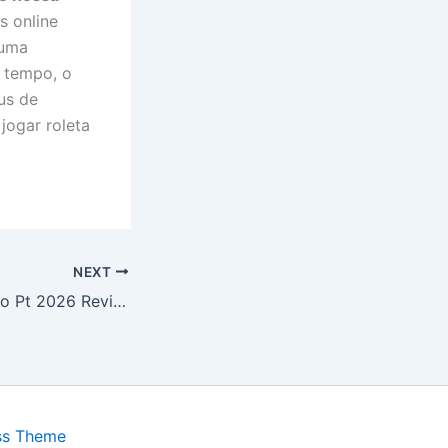
s online
 uma
 tempo, o
us de
jogar roleta
NEXT
Amuletobet Casino Pt 2026 Review
ss Theme