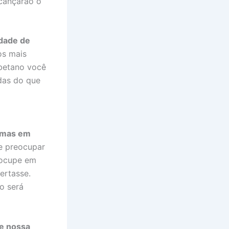
cançarão o
idade de
os mais
 betano você
das do que
ximas em
e preocupar
eocupe em
ertasse.
ão será
de nossa