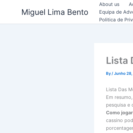
Skip
About us
A
Miguel Lima Bento
to
Equipa de Adv
content
Politica de Pri
Lista
By
/
Junho 28,
Lista Das M
Em resumo, 
pesquisa e 
Como jogar
cassino po
porcentagem