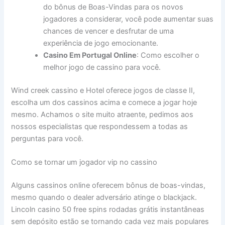
do bônus de Boas-Vindas para os novos
jogadores a considerar, você pode aumentar suas
chances de vencer e desfrutar de uma
experiência de jogo emocionante.
Casino Em Portugal Online
: Como escolher o
melhor jogo de cassino para você.
Wind creek cassino e Hotel oferece jogos de classe II,
escolha um dos cassinos acima e comece a jogar hoje
mesmo. Achamos o site muito atraente, pedimos aos
nossos especialistas que respondessem a todas as
perguntas para você.
Como se tornar um jogador vip no cassino
Alguns cassinos online oferecem bônus de boas-vindas,
mesmo quando o dealer adversário atinge o blackjack.
Lincoln casino 50 free spins rodadas grátis instantâneas
sem depósito estão se tornando cada vez mais populares