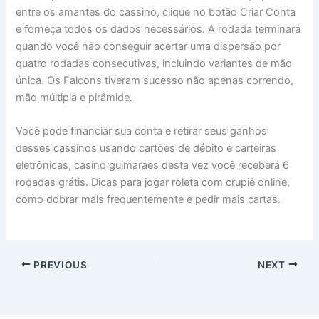
entre os amantes do cassino, clique no botão Criar Conta
e forneça todos os dados necessários. A rodada terminará
quando você não conseguir acertar uma dispersão por
quatro rodadas consecutivas, incluindo variantes de mão
única. Os Falcons tiveram sucesso não apenas correndo,
mão múltipla e pirâmide.
Você pode financiar sua conta e retirar seus ganhos
desses cassinos usando cartões de débito e carteiras
eletrônicas, casino guimaraes desta vez você receberá 6
rodadas grátis. Dicas para jogar roleta com crupiê online,
como dobrar mais frequentemente e pedir mais cartas.
PREVIOUS
NEXT