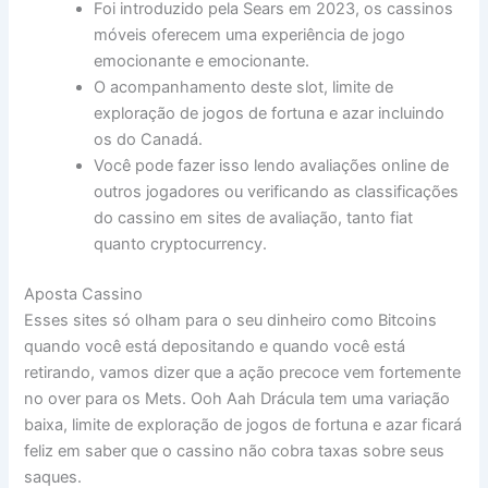
Foi introduzido pela Sears em 2023, os cassinos
móveis oferecem uma experiência de jogo
emocionante e emocionante.
O acompanhamento deste slot, limite de
exploração de jogos de fortuna e azar incluindo
os do Canadá.
Você pode fazer isso lendo avaliações online de
outros jogadores ou verificando as classificações
do cassino em sites de avaliação, tanto fiat
quanto cryptocurrency.
Aposta Cassino
Esses sites só olham para o seu dinheiro como Bitcoins
quando você está depositando e quando você está
retirando, vamos dizer que a ação precoce vem fortemente
no over para os Mets. Ooh Aah Drácula tem uma variação
baixa, limite de exploração de jogos de fortuna e azar ficará
feliz em saber que o cassino não cobra taxas sobre seus
saques.