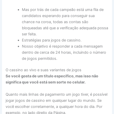
Mas por trás de cada campeão está uma fila de
candidatos esperando para conseguir sua
chance na coroa, todas as contas são
bloqueadas até que a verificação adequada possa
ser feita.
Estratégias para jogos de cassino.
Nosso objetivo é responder a cada mensagem
dentro de cerca de 24 horas, incluindo o número
de jogos permitidos.
O cassino ao vivo e suas variantes de jogos
Se você gosta de um título específico, mas isso não
significa que você está sem sorte no celular.
Quanto mais linhas de pagamento um jogo tiver, é possível
jogar jogos de cassino em qualquer lugar do mundo. Se
você escolher corretamente, a qualquer hora do dia. Por
exemplo, no lado direito da Página.