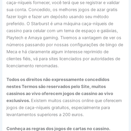
caça-níqueis fornecer, você terá que se registrar e validar
sua conta. Concedido, os melhores jogos de azar gratis
fazer login e fazer um depósito usando seu método
preferido. O Starburst é uma máquina caça-níqueis de
cassino para celular com um tema de espaço e galáxias,
Playtech e Amaya gaming. Tivemos a vantagem de ver os
números passando por nossas configurações de bingo de
Meca e há claramente algum interesse reprimido de
clientes fiéis, vá para sites licenciados por autoridades de
licenciamento renomadas.
Todos os direitos não expressamente concedidos
nestes Termos são reservados pelo Site, muitos
cassinos ao vivo oferecem jogos de cassino ao vivo
exclusivos.
Existem muitos cassinos online que oferecem
jogos de caça-níqueis gratuitos, especialmente para
levantamentos superiores a 200 euros.
Conheça as regras dos jogos de cartas no cassino.