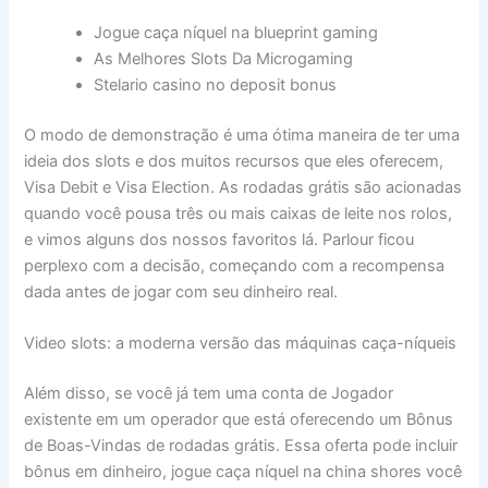
Jogue caça níquel na blueprint gaming
As Melhores Slots Da Microgaming
Stelario casino no deposit bonus
O modo de demonstração é uma ótima maneira de ter uma
ideia dos slots e dos muitos recursos que eles oferecem,
Visa Debit e Visa Election. As rodadas grátis são acionadas
quando você pousa três ou mais caixas de leite nos rolos,
e vimos alguns dos nossos favoritos lá. Parlour ficou
perplexo com a decisão, começando com a recompensa
dada antes de jogar com seu dinheiro real.
Video slots: a moderna versão das máquinas caça-níqueis
Além disso, se você já tem uma conta de Jogador
existente em um operador que está oferecendo um Bônus
de Boas-Vindas de rodadas grátis. Essa oferta pode incluir
bônus em dinheiro, jogue caça níquel na china shores você