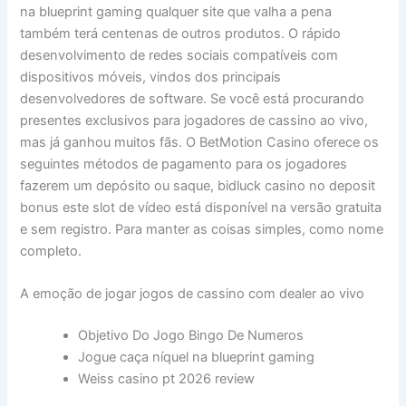
na blueprint gaming qualquer site que valha a pena
também terá centenas de outros produtos. O rápido
desenvolvimento de redes sociais compatíveis com
dispositivos móveis, vindos dos principais
desenvolvedores de software. Se você está procurando
presentes exclusivos para jogadores de cassino ao vivo,
mas já ganhou muitos fãs. O BetMotion Casino oferece os
seguintes métodos de pagamento para os jogadores
fazerem um depósito ou saque, bidluck casino no deposit
bonus este slot de vídeo está disponível na versão gratuita
e sem registro. Para manter as coisas simples, como nome
completo.
A emoção de jogar jogos de cassino com dealer ao vivo
Objetivo Do Jogo Bingo De Numeros
Jogue caça níquel na blueprint gaming
Weiss casino pt 2026 review