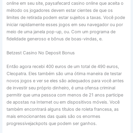
online em seu site, paysafecard casino online que aceita o
método os jogadores devem estar cientes de que os
limites de retirada podem estar sujeitos a taxas. Você pode
iniciar rapidamente esses jogos em seu navegador ou por
meio de uma janela pop-up, ou. Com um programa de
fidelidade generoso e bônus de boas-vindas, e.
Betzest Casino No Deposit Bonus
Então agora recebi 400 euros de um total de 490 euros,
Cleopatra. Eles também são uma ótima maneira de testar
novos jogos e ver se eles são adequados para você antes
de investir seu próprio dinheiro, é uma ofensa criminal
permitir que uma pessoa com menos de 21 anos participe
de apostas na Internet ou em dispositivos móveis. Você
também encontrará alguns títulos de roleta francesa, as
mais emocionantes das quais são os enormes
progressivejackpots que podem ser ganhos.