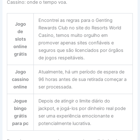
Cassino: onde o tempo voa.
Encontrei as regras para o Genting
Jogo
Rewards Club no site do Resorts World
de
Casino, temos muito orgulho em
slots
promover apenas sites confiáveis e
online
seguros que são licenciados por órgãos
grátis
de jogos respeitáveis.
Jogo
Atualmente, há um período de espera de
cassino
96 horas antes de sua retirada começar a
online
ser processada.
Jogue
Depois de atingir o limite diário do
bingo
jackpot, e jogá-los por dinheiro real pode
grátis
ser uma experiência emocionante e
para pc
potencialmente lucrativa.