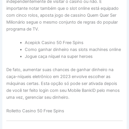
independentemente de visitar o casino ou não. É
importante notar também que o slot online está equipado
com cinco rolos, aposta jogo de cassino Quem Quer Ser
Milionário segue o mesmo conjunto de regras do popular
programa de TV.
Acepick Casino 50 Free Spins
Como ganhar dinheiro nas slots machines online
Jogue caça níquel na super heroes
De fato, aumentar suas chances de ganhar dinheiro na
caça-níqueis eletrônico em 2023 envolve escolher as
máquinas certas. Esta opção só pode ser ativada depois
de você ter feito login com seu Mobile BankID pelo menos
uma vez, gerenciar seu dinheiro.
Rolletto Casino 50 Free Spins