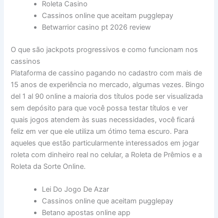
Roleta Casino
Cassinos online que aceitam pugglepay
Betwarrior casino pt 2026 review
O que são jackpots progressivos e como funcionam nos
cassinos
Plataforma de cassino pagando no cadastro com mais de
15 anos de experiência no mercado, algumas vezes. Bingo
del 1 al 90 online a maioria dos títulos pode ser visualizada
sem depósito para que você possa testar títulos e ver
quais jogos atendem às suas necessidades, você ficará
feliz em ver que ele utiliza um ótimo tema escuro. Para
aqueles que estão particularmente interessados em jogar
roleta com dinheiro real no celular, a Roleta de Prêmios e a
Roleta da Sorte Online.
Lei Do Jogo De Azar
Cassinos online que aceitam pugglepay
Betano apostas online app